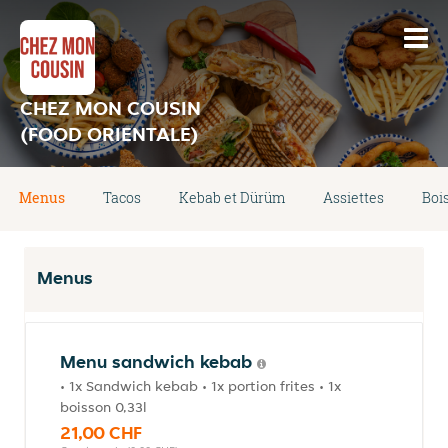
CHEZ MON COUSIN
(FOOD ORIENTALE)
Menus
Tacos
Kebab et Dürüm
Assiettes
Boi
Menus
Menu sandwich kebab
• 1x Sandwich kebab • 1x portion frites • 1x
boisson 0,33l
21,00 CHF