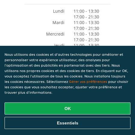
Lundi
11:00 - 13:30
17:00 - 21:30
Mardi
11:00 - 13:30
17:00 - 21:30
Mercredi
11:00 - 13:30
17:00 - 21:30
Jeudi
11:00 - 13:30
17:00 - 21:30
Nous utilisons des cookies et d'autres technologies pour améliorer et
Vendredi
11:00 - 13:30
personnaliser votre expérience utilisateur, des analyses pour
17:00 - 21:30
l'optimisation et des publicités en partenariat avec des tiers. Nous
Samedi
11:00 - 13:30
utilisons nos propres cookies et des cookies de tiers. En cliquant sur OK,
17:00 - 21:30
vous acceptez l'utilisation de tous les cookies. Nous installons toujours
Dimanche
11:00 - 13:30
les cookies nécessaires. Sélectionnez
Gérer vos préférences
pour choisir
17:00 - 21:30
les cookies que vous souhaitez accepter, ajuster votre préférence et
trouver plus d'informations.
OK
Essentiels