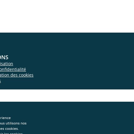
ONS
isation
onfidentialité
sation des cookies
s
érience
ous utilisons nos
les cookies.
ir les cookies