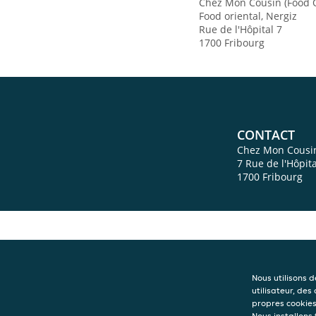
Chez Mon Cousin (Food O
Food oriental, Nergiz
Rue de l'Hôpital 7
1700 Fribourg
CONTACT
Chez Mon Cousin
7 Rue de l'Hôpita
1700
Fribourg
Nous utilisons 
utilisateur, des
propres cookies 
Nous installons